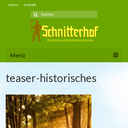
Home
Kontakt
Suche
nach:
Menü
Startseite
teaser-historisches
Unterkünfte & Preise
Ausstattung
Belegungsplan
Anreise