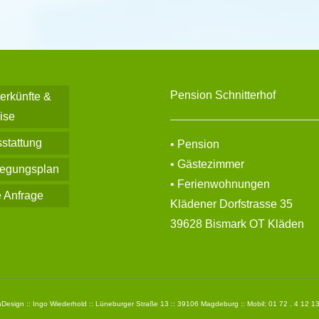
Pension Schnitterhof
erkünfte &
ise
stattung
• Pension
• Gästezimmer
egungsplan
• Ferienwohnungen
e Anfrage
Klädener Dorfstrasse 35
39628 Bismark OT Kläden
esign :: Ingo Wiederhold :: Lüneburger Straße 13 :: 39106 Magdeburg :: Mobil: 01 72 . 4 12 13