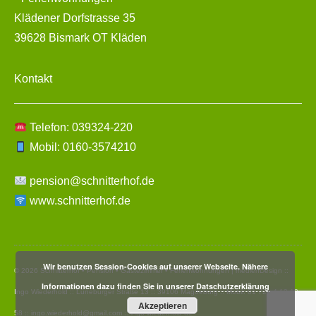
Klädener Dorfstrasse 35
39628 Bismark OT Kläden
Kontakt
Telefon: 039324-220
Mobil: 0160-3574210
pension@schnitterhof.de
www.schnitterhof.de
Wir benutzen Session-Cookies auf unserer Webseite. Nähere
© 2026 Schnitterhof • Pension • Gästezimmer • Ferienwohnungen | medienDesign ::
Informationen dazu finden Sie in unserer
Datschutzerklärung
Ingo Wiederhold :: Lüneburger Straße 13 :: 39106 Magdeburg :: Mobil: 01 72 . 4 12 13
Akzeptieren
58 ::
ingo.wiederhold@gmail.com
::
ingo-wiederhold.de